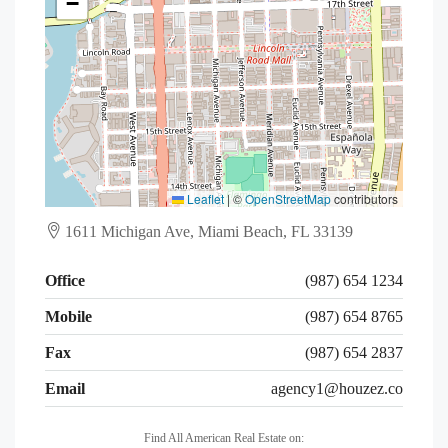
−
Leaflet
|
©
OpenStreetMap
contributors
1611 Michigan Ave, Miami Beach, FL 33139
Office
(987) 654 1234
Mobile
(987) 654 8765
Fax
(987) 654 2837
Email
agency1@houzez.co
Find All American Real Estate on: